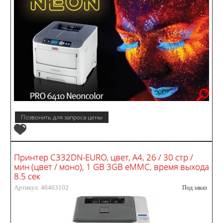
Позвонить для запроса цены
Принтер C332DN-EURO, цвет, А4, 26 / 30 стр /
мин (цвет / моно), 1 GB 3GB eMMC, время выхода
8.5 сек
Артикул: 46403102
Под заказ