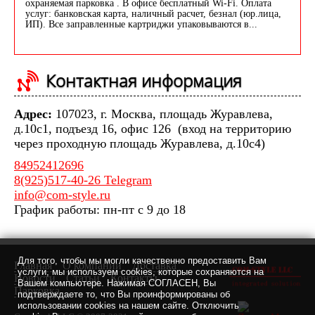
охраняемая парковка . В офисе бесплатный Wi-Fi. Оплата
услуг: банковская карта, наличный расчет, безнал (юр.лица,
ИП). Все заправленные картриджи упаковываются в...
Контактная информация
Адрес:
107023, г. Москва, площадь Журавлева,
д.10с1, подъезд 16, офис 126 (вход на территорию
через проходную площадь Журавлева, д.10с4)
84952412696
8(925)517-40-26 Telegram
info@com-style.ru
График работы: пн-пт с 9 до 18
Для того, чтобы мы могли качественно предоставить Вам
Главная
О компании
Доставка
услуги, мы используем cookies, которые сохраняются на
Новости
Статьи
Контакты
Вашем компьютере. Нажимая СОГЛАСЕН, Вы
Парковка
подтверждаете то, что Вы проинформированы об
использовании cookies на нашем сайте. Отключить