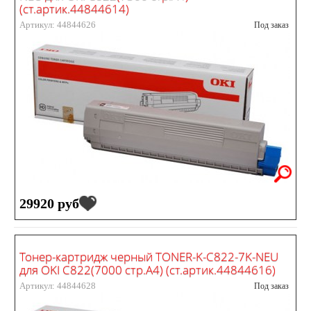
(ст.артик.44844614)
Артикул: 44844626
Под заказ
29920 руб
Тонер-картридж черный TONER-K-C822-7K-NEU
для OKI C822(7000 стр.А4) (ст.артик.44844616)
Артикул: 44844628
Под заказ