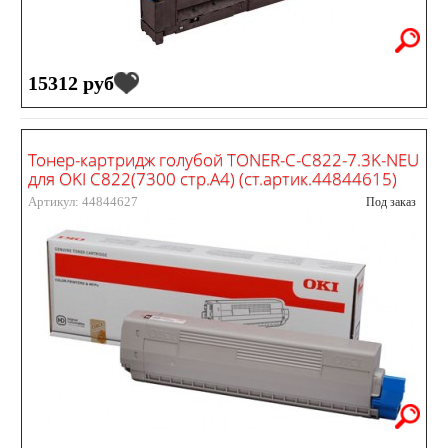
15312 руб
Тонер-картридж голубой TONER-C-C822-7.3K-NEU
для OKI C822(7300 стр.А4) (ст.артик.44844615)
Артикул: 44844627
Под заказ