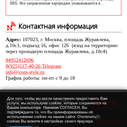
ИП). Все заправленные картриджи упаковываются в...
Контактная информация
Адрес:
107023, г. Москва, площадь Журавлева,
д.10с1, подъезд 16, офис 126 (вход на территорию
через проходную площадь Журавлева, д.10с4)
84952412696
8(925)517-40-26 Telegram
info@com-style.ru
График работы: пн-пт с 9 до 18
Для того, чтобы мы могли качественно предоставить Вам
Главная
О компании
Доставка
услуги, мы используем cookies, которые сохраняются на
Новости
Статьи
Контакты
Вашем компьютере. Нажимая СОГЛАСЕН, Вы
Парковка
подтверждаете то, что Вы проинформированы об
использовании cookies на нашем сайте. Отключить
Com-Style LLC © 2007-2021 г.
cookies Вы можете в настройках своего браузера.
Все права защищены