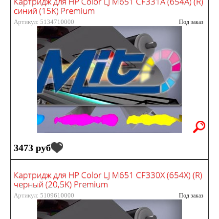
Картридж для HP Color LJ M651 CF331A (654A) (R)
синий (15K) Premium
Артикул: 5134710000
Под заказ
3473 руб
Картридж для HP Color LJ M651 CF330X (654X) (R)
черный (20,5K) Premium
Артикул: 5109610000
Под заказ