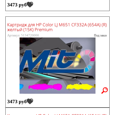
3473 руб
Картридж для HP Color LJ M651 CF332A (654A) (R)
желтый (15K) Premium
Артикул: 5134720000
Под заказ
3473 руб