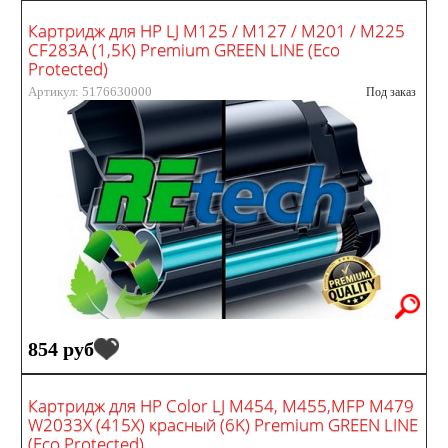
Картридж для HP LJ M125 / M127 / M201 / M225
CF283A (1,5K) Premium GREEN LINE (Eco
Protected)
Артикул: 5176630000
Под заказ
854 руб
Картридж для HP Color LJ M454, M455,MFP M479
W2033X (415X) красный (6K) Premium GREEN LINE
(Eco Protected)