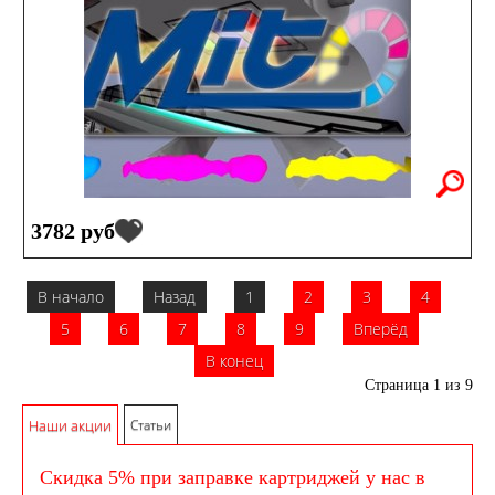
3782 руб
В начало
Назад
1
2
3
4
5
6
7
8
9
Вперёд
В конец
Страница 1 из 9
Наши акции
Статьи
Скидка 5% при заправке картриджей у нас в