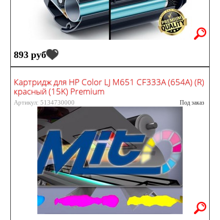
893 руб
Картридж для HP Color LJ M651 CF333A (654A) (R)
красный (15K) Premium
Артикул: 5134730000
Под заказ