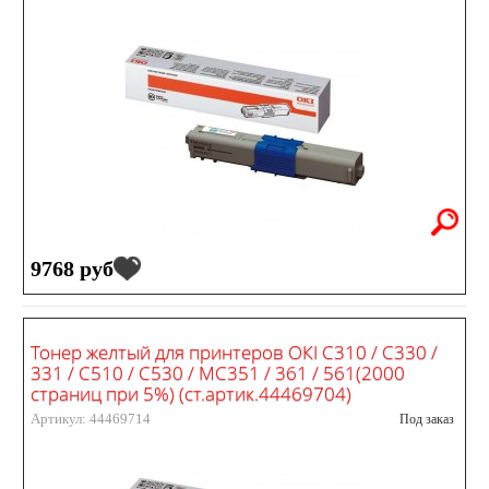
9768 руб
Тонер желтый для принтеров ОКI C310 / C330 /
331 / C510 / C530 / MC351 / 361 / 561(2000
страниц при 5%) (ст.артик.44469704)
Артикул: 44469714
Под заказ