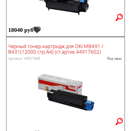
18040 руб
Черный тонер-картридж для OKI MB491 /
B431(12000 стр.А4) (ст.артик.44917602)
Артикул: 44917608
Под заказ