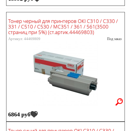
Тонер черный для принтеров ОКI C310 / C330 /
331 / C510 / C530 / MC351 / 361 / 561(3500
страниц при 5%) (ст.артик.44469803)
Артикул: 44469809
Под заказ
6864 руб
Тонер синий для принтеров ОКI C310 / C330 /