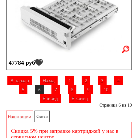
47784 руб
В начало
Назад
1
2
3
4
5
6
7
8
9
10
Вперёд
В конец
Страница 6 из 10
Наши акции
Статьи
Скидка 5% при заправке картриджей у нас в
сервисном центре