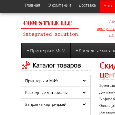
Главная
О компании
Доставка
Ново
84
8(925)517-4
info
Принтеры и МФУ
Расходные матер
Ски
Каталог товаров
цен
Принтеры и МФУ
Время зап
Расходные материалы
Для клие
В офисе б
Заправка картриджей
Оплата ус
Все запр