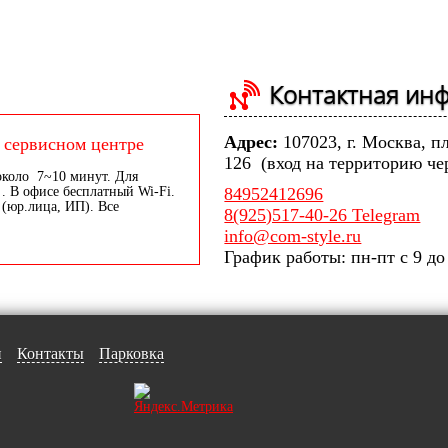
.
Контактная ин
Адрес:
107023, г. Москва, п
 сервисном центре
126 (вход на территорию че
около 7~10 минут. Для
. В офисе бесплатный Wi-Fi.
84952412696
 (юр.лица, ИП). Все
8(925)517-40-26 Telegram
info@com-style.ru
График работы: пн-пт с 9 до
и
Контакты
Парковка