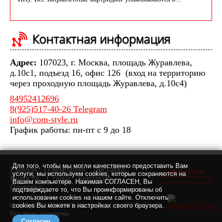
Контактная информация
Адрес:
107023, г. Москва, площадь Журавлева,
д.10с1, подъезд 16, офис 126 (вход на территорию
через проходную площадь Журавлева, д.10с4)
84952412696
8(925)517-40-26 Telegram
info@com-style.ru
График работы: пн-пт с 9 до 18
Для того, чтобы мы могли качественно предоставить Вам
Главная
О компании
Доставка
услуги, мы используем cookies, которые сохраняются на
Новости
Статьи
Контакты
Вашем компьютере. Нажимая СОГЛАСЕН, Вы
Парковка
подтверждаете то, что Вы проинформированы об
использовании cookies на нашем сайте. Отключить
cookies Вы можете в настройках своего браузера.
Com-Style LLC © 2007-2021 г.
Все права защищены
Согласен