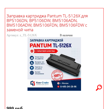
Заправка картриджа Pantum TL-5126X для
BP5106DN, BP5106DW, BM5106ADN,
BM5106ADW, BM5106FDN, BM5106FDW с
заменой чипа
Артикул: z_TL-5126X
В наличии
980 руб