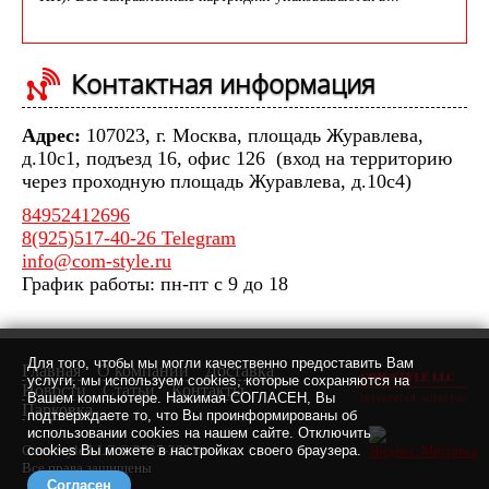
Контактная информация
Адрес:
107023, г. Москва, площадь Журавлева,
д.10с1, подъезд 16, офис 126 (вход на территорию
через проходную площадь Журавлева, д.10с4)
84952412696
8(925)517-40-26 Telegram
info@com-style.ru
График работы: пн-пт с 9 до 18
Для того, чтобы мы могли качественно предоставить Вам
Главная
О компании
Доставка
услуги, мы используем cookies, которые сохраняются на
Новости
Статьи
Контакты
Вашем компьютере. Нажимая СОГЛАСЕН, Вы
Парковка
подтверждаете то, что Вы проинформированы об
использовании cookies на нашем сайте. Отключить
Com-Style LLC © 2007-2021 г.
cookies Вы можете в настройках своего браузера.
Все права защищены
Согласен