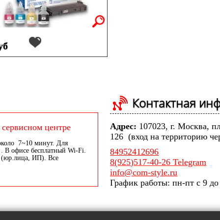
уб
Контактная ин
Адрес:
107023, г. Москва, п
 сервисном центре
126 (вход на территорию че
около 7~10 минут. Для
. В офисе бесплатный Wi-Fi.
84952412696
 (юр.лица, ИП). Все
8(925)517-40-26 Telegram
info@com-style.ru
График работы: пн-пт с 9 до