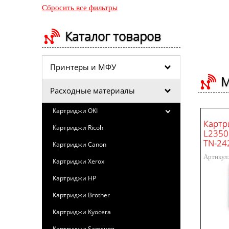
Сбросить все фильтры
Каталог товаров
Принтеры и МФУ
М
Расходные материалы
Картриджи OKI
Картр
Картриджи Ricoh
L2350
TN-242
Картриджи Canon
Артикул
Картриджи Xerox
Картриджи HP
Картриджи Brother
Картриджи Kyocera
Картриджи Samsung