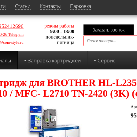
сти
Статьи
Контакты
Парковка
952412696
режим работы
Заказать звонок
9:00 - 18:00
0-26 Telegram
понедельник-
пятница
@com-style.ru
иалы
Заправка картриджей
Сервис
тридж для BROTHER HL-L2350
0 / MFC- L2710 TN-2420 (3K) (
Арт
95