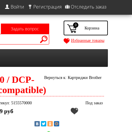
Войти
Регистрация
Отследить заказ
0
Задать вопрос
Избранные товары
 / DCP-
Вернуться к: Картриджи Brother
compatible)
икул: 5155570000
Под заказ
9 руб