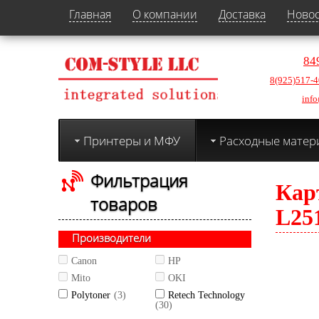
Главная
О компании
Доставка
Ново
84
8(925)517-4
info
Принтеры и МФУ
Расходные матер
Фильтрация
Кар
товаров
L251
Производители
Canon
HP
Mito
OKI
Polytoner
(3)
Retech Technology
(30)