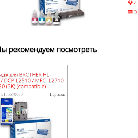
И
С
ы рекомендуем посмотреть
идж для BROTHER HL-
 / DCP-L2510 / MFC- L2710
0 (3K) (compatible)
: 5155570000
Под заказ