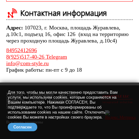
Контактная информация
Адрес:
107023, г. Москва, площадь Журавлева,
д.10с1, подъезд 16, офис 126 (вход на территорию
через проходную площадь Журавлева, д.10с4)
84952412696
8(925)517-40-26 Telegram
info@com-style.ru
График работы: пн-пт с 9 до 18
Для того, чтобы мы могли качественно предоставить Вам
Главная
О компании
Доставка
услуги, мы используем cookies, которые сохраняются на
Новости
Статьи
Контакты
Вашем компьютере. Нажимая СОГЛАСЕН, Вы
Парковка
подтверждаете то, что Вы проинформированы об
использовании cookies на нашем сайте. Отключить
Com-Style LLC © 2007-2021 г.
cookies Вы можете в настройках своего браузера.
Все права защищены
Согласен