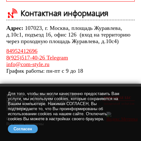
Контактная информация
Адрес:
107023, г. Москва, площадь Журавлева,
д.10с1, подъезд 16, офис 126 (вход на территорию
через проходную площадь Журавлева, д.10с4)
84952412696
8(925)517-40-26 Telegram
info@com-style.ru
График работы: пн-пт с 9 до 18
Для того, чтобы мы могли качественно предоставить Вам
Главная
О компании
Доставка
услуги, мы используем cookies, которые сохраняются на
Новости
Статьи
Контакты
Вашем компьютере. Нажимая СОГЛАСЕН, Вы
Парковка
подтверждаете то, что Вы проинформированы об
использовании cookies на нашем сайте. Отключить
Com-Style LLC © 2007-2021 г.
cookies Вы можете в настройках своего браузера.
Все права защищены
Согласен