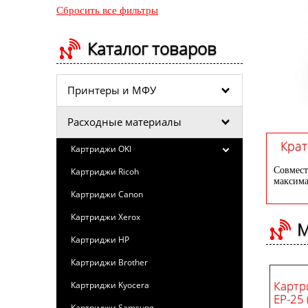
Сбросить все фильтры
Каталог товаров
Принтеры и МФУ
Расходные материалы
Крат
Картриджи OKI
Совмест
Картриджи Ricoh
максима
Картриджи Canon
Картриджи Xerox
М
Картриджи HP
Картриджи Brother
Картр
Картриджи Kyocera
EP-25 
Картриджи Samsung