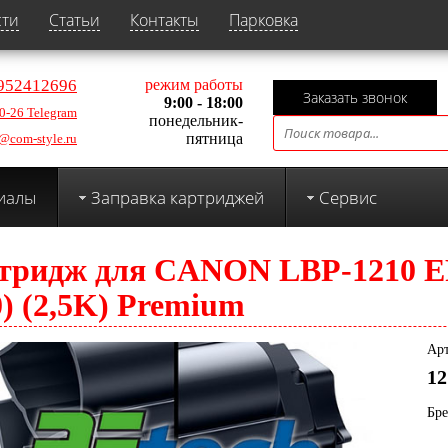
сти
Статьи
Контакты
Парковка
952412696
режим работы
Заказать звонок
9:00 - 18:00
0-26 Telegram
понедельник-
пятница
@com-style.ru
иалы
Заправка картриджей
Сервис
тридж для CANON LBP-1210 EP
0) (2,5K) Premium
Арт
12
Бр