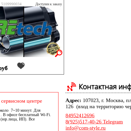
: 5109990034
Доступен к заказу
руб
Контактная ин
Адрес:
107023, г. Москва, п
 сервисном центре
126 (вход на территорию че
около 7~10 минут. Для
. В офисе бесплатный Wi-Fi.
84952412696
 (юр.лица, ИП). Все
8(925)517-40-26 Telegram
info@com-style.ru