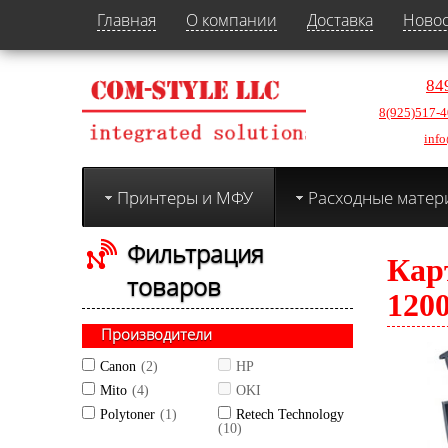
Главная
О компании
Доставка
Ново
84
8(925)517-4
info
Принтеры и МФУ
Расходные матер
Фильтрация
Кар
товаров
120
Производители
Canon
(2)
HP
Mito
(4)
OKI
Polytoner
(1)
Retech Technology
(10)