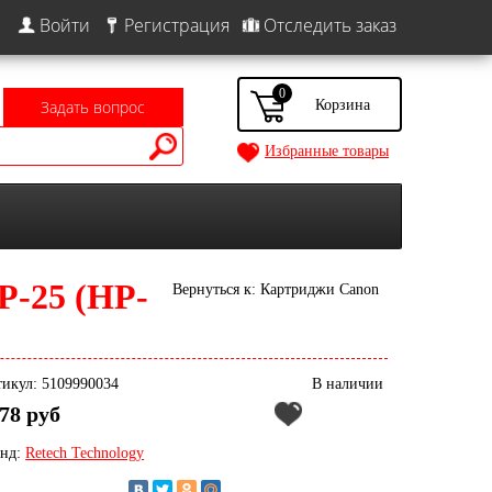
Войти
Регистрация
Отследить заказ
0
Задать вопрос
Избранные товары
-25 (HP-
Вернуться к: Картриджи Canon
икул: 5109990034
В наличии
78 руб
енд:
Retech Technology