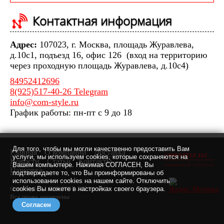
Контактная информация
Адрес:
107023, г. Москва, площадь Журавлева,
д.10с1, подъезд 16, офис 126 (вход на территорию
через проходную площадь Журавлева, д.10с4)
84952412696
8(925)517-40-26 Telegram
info@com-style.ru
График работы: пн-пт с 9 до 18
Для того, чтобы мы могли качественно предоставить Вам
Главная
О компании
Доставка
услуги, мы используем cookies, которые сохраняются на
Новости
Статьи
Контакты
Вашем компьютере. Нажимая СОГЛАСЕН, Вы
Парковка
подтверждаете то, что Вы проинформированы об
использовании cookies на нашем сайте. Отключить
Com-Style LLC © 2007-2021 г.
cookies Вы можете в настройках своего браузера.
Все права защищены
Согласен