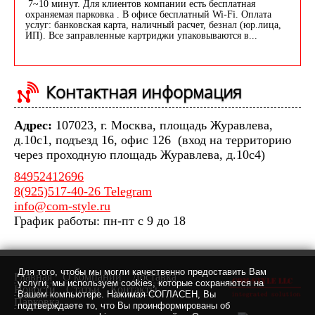
7~10 минут. Для клиентов компании есть бесплатная
охраняемая парковка . В офисе бесплатный Wi-Fi. Оплата
услуг: банковская карта, наличный расчет, безнал (юр.лица,
ИП). Все заправленные картриджи упаковываются в...
Контактная информация
Адрес:
107023, г. Москва, площадь Журавлева,
д.10с1, подъезд 16, офис 126 (вход на территорию
через проходную площадь Журавлева, д.10с4)
84952412696
8(925)517-40-26 Telegram
info@com-style.ru
График работы: пн-пт с 9 до 18
Для того, чтобы мы могли качественно предоставить Вам
Главная
О компании
Доставка
услуги, мы используем cookies, которые сохраняются на
Новости
Статьи
Контакты
Вашем компьютере. Нажимая СОГЛАСЕН, Вы
Парковка
подтверждаете то, что Вы проинформированы об