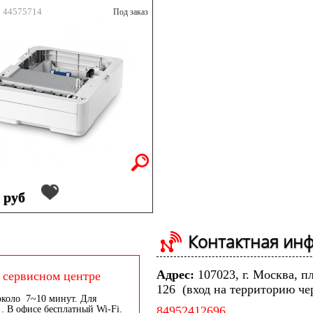
: 44575714
Под заказ
 руб
Контактная ин
Адрес:
107023, г. Москва, п
 сервисном центре
126 (вход на территорию че
около 7~10 минут. Для
. В офисе бесплатный Wi-Fi.
84952412696