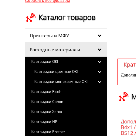
Сбросить все фильтры
Каталог товаров
Принтеры и МФУ
Расходные материалы
Картриджи OKI
Крат
Картриджи цветные OKI
Дополни
Картриджи монохромные OKI
Картриджи Ricoh
М
Картриджи Canon
Картриджи Xerox
Допол
Картриджи HP
B4x1 /
Картриджи Brother
B512 