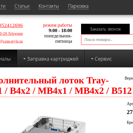
сти
Статьи
Контакты
Парковка
952412696
режим работы
Заказать звонок
9:00 - 18:00
0-26 Telegram
понедельник-
пятница
@com-style.ru
иалы
Заправка картриджей
Сервис
олнительный лоток Tray-
Верн
 / B4x2 / MB4x1 / MB4x2 / B51
Арт
27
Бр