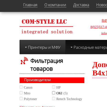
Главная
О компании
Доставка
Ново
84
8(925)517-4
info
Принтеры и МФУ
Расходные матер
Фильтрация
Доп
товаров
B4x1
Производители
Canon
HP
Mito
OKI
(5)
Polytoner
Retech Technology