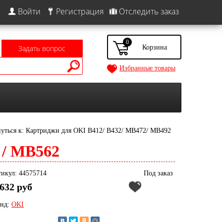
Войти
Регистрация
Отследить заказ
0
Задать вопрос
Избранные товары
уться к: Картриджи для OKI B412/ B432/ MB472/ MB492
2 / MB562
икул: 44575714
Под заказ
632 руб
енд:
OKI