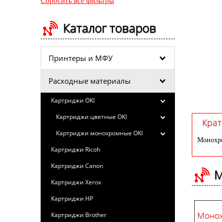
Сбросить все фильтры
Каталог товаров
Принтеры и МФУ
Расходные материалы
Картриджи OKI
Картриджи цветные OKI
Крат
Картриджи монохромные OKI
Монохро
Картриджи Ricoh
Картриджи Canon
М
Картриджи Xerox
Картриджи HP
Монох
Картриджи Brother