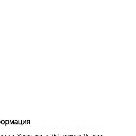
формация
лощадь Журавлева, д.10с1, подъезд 16, офис