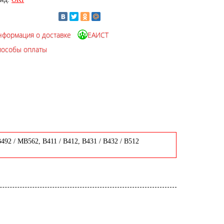
нформация о доставке
ЕАИСТ
пособы оплаты
2 / MB562, B411 / B412, B431 / B432 / B512