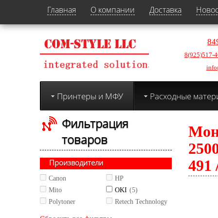
Главная
О компании
Доставка
Ново
84
8(925)517-4
info
Принтеры и МФУ
Расходные матер
Фильтрация
Мон
товаров
2500
491 
Производители
Canon
HP
Mito
OKI
(5)
Polytoner
Retech Technology