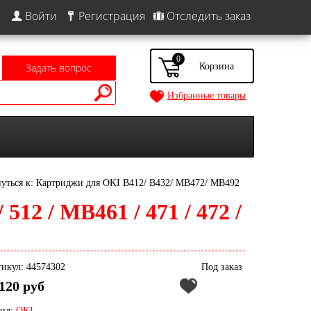
Войти
Регистрация
Отследить заказ
0
Задать вопрос
Избранные товары
уться к: Картриджи для OKI B412/ B432/ MB472/ MB492
/ 512 / MB461 / 471 / 472 /
икул: 44574302
Под заказ
120 руб
енд:
OKI