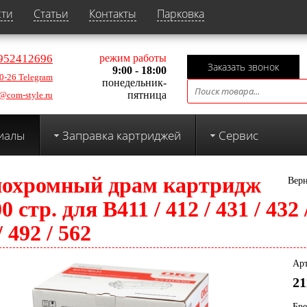
сти
Статьи
Контакты
Парковка
952412696
режим работы
Заказать звонок
9:00 - 18:00
0-26 Telegram
понедельник-
пятница
@com-style.ru
иалы
Заправка картриджей
Сервис
охромный драм картридж
Верн
0 стр. для B411 / 412 / 431 / 432 
/ 492 / 562
Арт
21
Бр