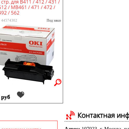
стр. для B411 / 412 / 431 /
512 / MB461 / 471 / 472 /
492 / 562
: 44574302
Под заказ
 руб
Контактная ин
Адрес:
107023, г. Москва, п