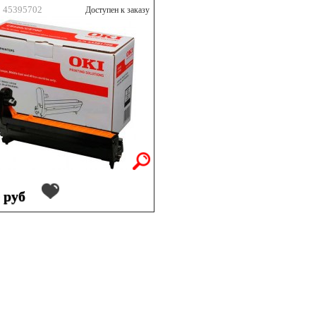
: 45395702
Доступен к заказу
 руб