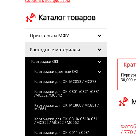
Сбросить все фильтры
Каталог товаров
Принтеры и МФУ
Расходные материалы
Картриджи OKI
Крат
Картриджи цветные OKI
Пурпурн
30,000 
Картриджи для OKI MC853 / MC873
Картриджи для OKI C301 /C321 /C331
/MC332 /MC342
М
Картриджи для OKI MC860 / MC851 /
MC861
Картриджи для OKI C310/ C510/ C511
/ MC352 / MC362 / MC562
Фотоб
/ 770 
Картриджи для OKI C911 / C931