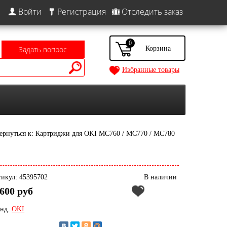
Войти
Регистрация
Отследить заказ
0
Задать вопрос
Избранные товары
ернуться к: Картриджи для OKI MC760 / MC770 / MC780
икул: 45395702
В наличии
600 руб
енд:
OKI