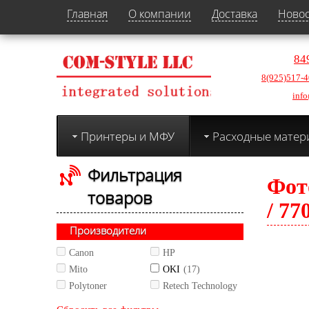
Главная
О компании
Доставка
Ново
84
8(925)517-4
info
Принтеры и МФУ
Расходные матер
Фильтрация
Фот
товаров
/ 77
Производители
Canon
HP
Mito
OKI
(17)
Polytoner
Retech Technology