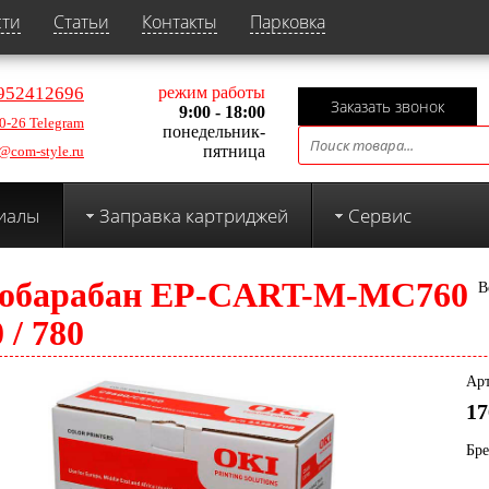
сти
Статьи
Контакты
Парковка
952412696
режим работы
Заказать звонок
9:00 - 18:00
0-26 Telegram
понедельник-
пятница
@com-style.ru
иалы
Заправка картриджей
Сервис
обарабан EP-CART-M-MC760
В
0 / 780
Арт
17
Бр