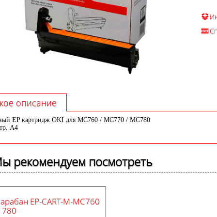
И
С
кое описание
ый EP картридж OKI для MC760 / MC770 / MC780
стр. A4
ы рекомендуем посмотреть
арабан EP-CART-M-MC760
/ 780