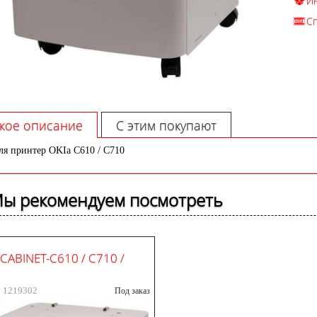
И
С
кое описание
С этим покупают
ля принтер OKIа C610 / C710
ы рекомендуем посмотреть
CABINET-C610 / C710 /
: 1219302
Под заказ