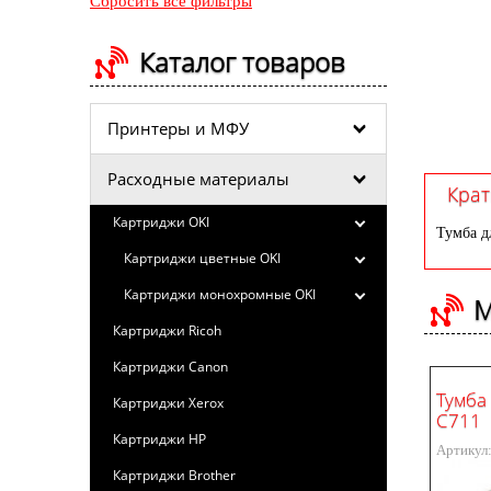
Сбросить все фильтры
Каталог товаров
Принтеры и МФУ
Расходные материалы
Крат
Картриджи OKI
Тумба д
Картриджи цветные OKI
Картриджи монохромные OKI
М
Картриджи Ricoh
Картриджи Canon
Тумба 
Картриджи Xerox
C711
Картриджи HP
Артикул
Картриджи Brother