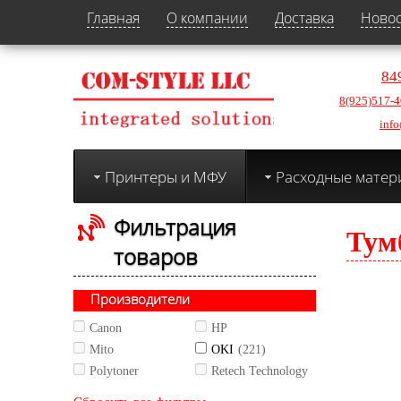
Главная
О компании
Доставка
Ново
84
8(925)517-4
info
Принтеры и МФУ
Расходные матер
Фильтрация
Тум
товаров
Производители
Canon
HP
Mito
OKI
(221)
Polytoner
Retech Technology