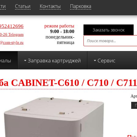
сти
Статьи
Контакты
Парковка
952412696
режим работы
Заказать звонок
9:00 - 18:00
0-26 Telegram
понедельник-
пятница
@com-style.ru
иалы
Заправка картриджей
Сервис
ба CABINET-C610 / C710 / C71
Арт
П