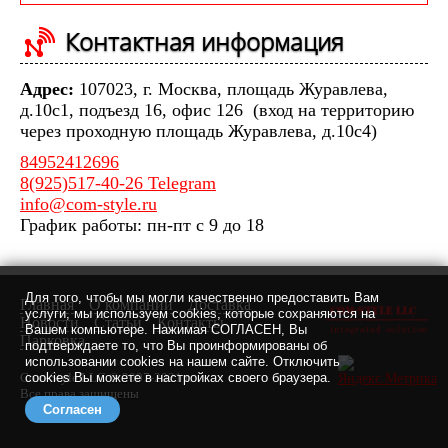
Контактная информация
Адрес:
107023, г. Москва, площадь Журавлева,
д.10с1, подъезд 16, офис 126 (вход на территорию
через проходную площадь Журавлева, д.10с4)
84952412696
8(925)517-40-26 Telegram
info@com-style.ru
График работы: пн-пт с 9 до 18
Для того, чтобы мы могли качественно предоставить Вам
Главная
О компании
Доставка
услуги, мы используем cookies, которые сохраняются на
Новости
Статьи
Контакты
Вашем компьютере. Нажимая СОГЛАСЕН, Вы
Парковка
подтверждаете то, что Вы проинформированы об
использовании cookies на нашем сайте. Отключить
Com-Style LLC © 2007-2021 г.
cookies Вы можете в настройках своего браузера.
Все права защищены
Согласен