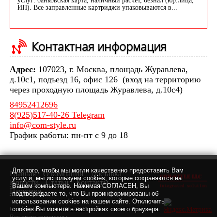
услуг: банковская карта, наличный расчет, безнал (юр.лица,
ИП). Все заправленные картриджи упаковываются в...
Контактная информация
Адрес:
107023, г. Москва, площадь Журавлева,
д.10с1, подъезд 16, офис 126 (вход на территорию
через проходную площадь Журавлева, д.10с4)
84952412696
8(925)517-40-26 Telegram
info@com-style.ru
График работы: пн-пт с 9 до 18
Для того, чтобы мы могли качественно предоставить Вам
Главная
О компании
Доставка
услуги, мы используем cookies, которые сохраняются на
Новости
Статьи
Контакты
Вашем компьютере. Нажимая СОГЛАСЕН, Вы
Парковка
подтверждаете то, что Вы проинформированы об
использовании cookies на нашем сайте. Отключить
Com-Style LLC © 2007-2021 г.
cookies Вы можете в настройках своего браузера.
Все права защищены