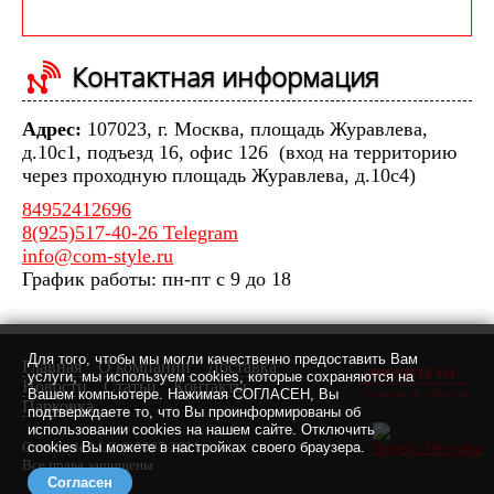
Контактная информация
Адрес:
107023, г. Москва, площадь Журавлева,
д.10с1, подъезд 16, офис 126 (вход на территорию
через проходную площадь Журавлева, д.10с4)
84952412696
8(925)517-40-26 Telegram
info@com-style.ru
График работы: пн-пт с 9 до 18
Для того, чтобы мы могли качественно предоставить Вам
Главная
О компании
Доставка
услуги, мы используем cookies, которые сохраняются на
Новости
Статьи
Контакты
Вашем компьютере. Нажимая СОГЛАСЕН, Вы
Парковка
подтверждаете то, что Вы проинформированы об
использовании cookies на нашем сайте. Отключить
Com-Style LLC © 2007-2021 г.
cookies Вы можете в настройках своего браузера.
Все права защищены
Согласен