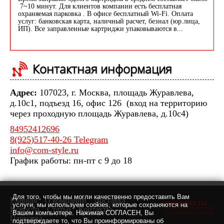
7~10 минут. Для клиентов компании есть бесплатная
охраняемая парковка . В офисе бесплатный Wi-Fi. Оплата
услуг: банковская карта, наличный расчет, безнал (юр.лица,
ИП). Все заправленные картриджи упаковываются в...
Контактная информация
Адрес:
107023, г. Москва, площадь Журавлева,
д.10с1, подъезд 16, офис 126 (вход на территорию
через проходную площадь Журавлева, д.10с4)
84952412696
8(925)517-40-26 Telegram
info@com-style.ru
График работы: пн-пт с 9 до 18
Для того, чтобы мы могли качественно предоставить Вам
Главная
О компании
Доставка
услуги, мы используем cookies, которые сохраняются на
Новости
Статьи
Контакты
Вашем компьютере. Нажимая СОГЛАСЕН, Вы
Парковка
подтверждаете то, что Вы проинформированы об