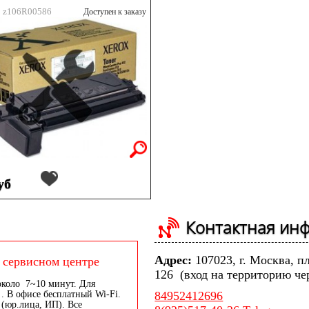
: z106R00586
Доступен к заказу
уб
Контактная ин
Адрес:
107023, г. Москва, п
 сервисном центре
126 (вход на территорию че
около 7~10 минут. Для
. В офисе бесплатный Wi-Fi.
84952412696
 (юр.лица, ИП). Все