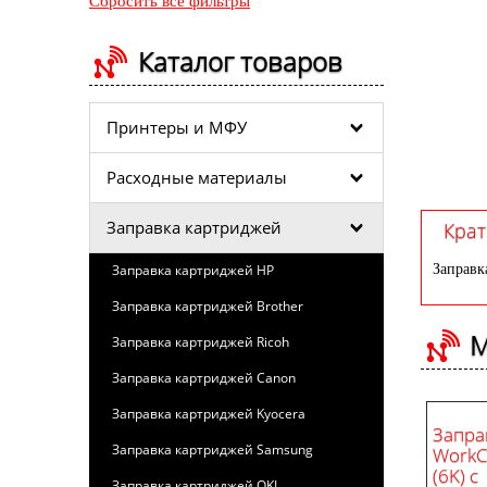
Сбросить все фильтры
Каталог товаров
Принтеры и МФУ
Расходные материалы
Заправка картриджей
Крат
Заправка картриджей HP
Заправк
Заправка картриджей Brother
М
Заправка картриджей Ricoh
Заправка картриджей Canon
Заправка картриджей Kyocera
Запра
Заправка картриджей Samsung
WorkC
(6K) с
Заправка картриджей OKI