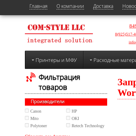
Главная
О компании
Доставка
Ново
84
8(925)517-4
info
Принтеры и МФУ
Расходные матер
Фильтрация
Зап
товаров
Work
Производители
Canon
HP
Mito
OKI
Polytoner
Retech Technology