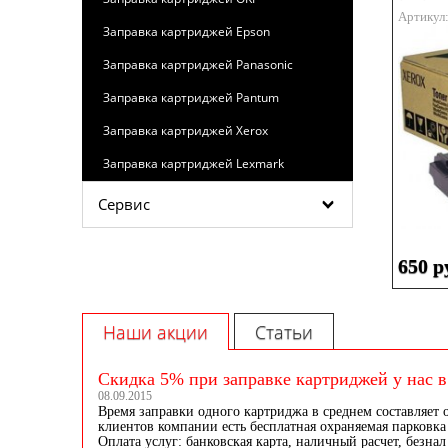
Артикул
Заправка картриджей Epson
Заправка картриджей Panasonic
Заправка картриджей Pantum
Заправка картриджей Xerox
Заправка картриджей Lexmark
Сервис
650 р
Наши акции
Статьи
Скидка 5% при заправке картриджей у нас в
08.09.2015
Время заправки одного картриджа в среднем составляет 
клиентов компании есть бесплатная охраняемая парковка 
Оплата услуг: банковская карта, наличный расчет, безнал