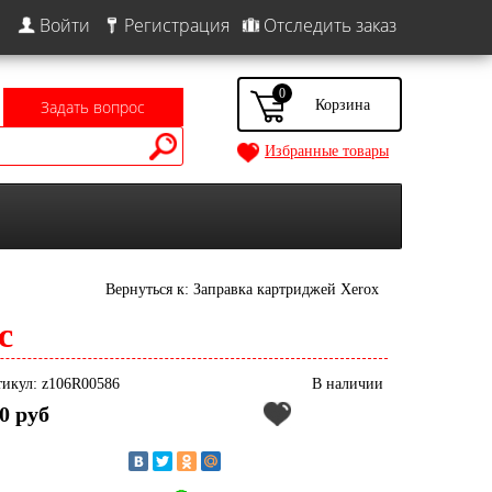
Войти
Регистрация
Отследить заказ
0
Задать вопрос
Избранные товары
Вернуться к: Заправка картриджей Xerox
с
икул: z106R00586
В наличии
0 руб