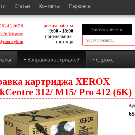
сти
Статьи
Контакты
Парковка
952412696
режим работы
Заказать звонок
9:00 - 18:00
0-26 Telegram
понедельник-
пятница
@com-style.ru
иалы
Заправка картриджей
Сервис
равка картриджа XEROX
Centre 312/ M15/ Pro 412 (6K) 
Арт
65