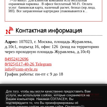
7~10 минут. Для клиентов компании есть бесплатная
охраняемая парковка . В офисе бесплатный Wi-Fi. Оплата
услуг: банковская карта, наличный расчет, безнал (юр.лица,
ИП). Все заправленные картриджи упаковываются в...
Контактная информация
Адрес:
107023, г. Москва, площадь Журавлева,
д.10с1, подъезд 16, офис 126 (вход на территорию
через проходную площадь Журавлева, д.10с4)
84952412696
8(925)517-40-26 Telegram
info@com-style.ru
График работы: пн-пт с 9 до 18
Для того, чтобы мы могли качественно предоставить Вам
Главная
О компании
Доставка
услуги, мы используем cookies, которые сохраняются на
Новости
Статьи
Контакты
Вашем компьютере. Нажимая СОГЛАСЕН, Вы
Парковка
подтверждаете то, что Вы проинформированы об
использовании cookies на нашем сайте. Отключить