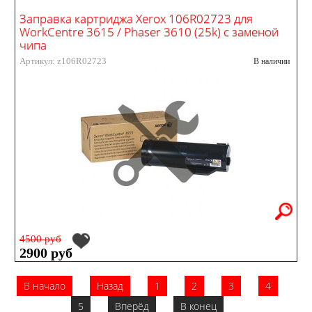
Заправка картриджа Xerox 106R02723 для
WorkCentre 3615 / Phaser 3610 (25k) с заменой
чипа
Артикул: z106R02723
В наличии
4500 руб
2900 руб
В начало
Назад
1
2
3
4
5
Вперёд
В конец