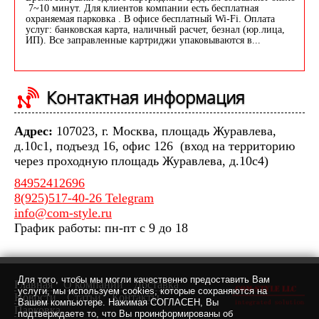
7~10 минут. Для клиентов компании есть бесплатная
охраняемая парковка . В офисе бесплатный Wi-Fi. Оплата
услуг: банковская карта, наличный расчет, безнал (юр.лица,
ИП). Все заправленные картриджи упаковываются в...
Контактная информация
Адрес:
107023, г. Москва, площадь Журавлева,
д.10с1, подъезд 16, офис 126 (вход на территорию
через проходную площадь Журавлева, д.10с4)
84952412696
8(925)517-40-26 Telegram
info@com-style.ru
График работы: пн-пт с 9 до 18
Для того, чтобы мы могли качественно предоставить Вам
Главная
О компании
Доставка
услуги, мы используем cookies, которые сохраняются на
Новости
Статьи
Контакты
Вашем компьютере. Нажимая СОГЛАСЕН, Вы
Парковка
подтверждаете то, что Вы проинформированы об