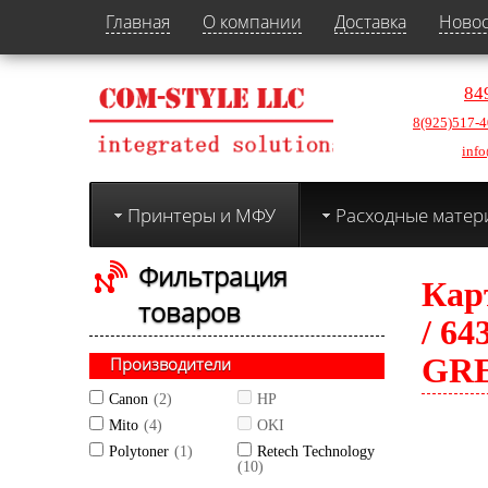
Главная
О компании
Доставка
Ново
84
8(925)517-4
info
Принтеры и МФУ
Расходные матер
Фильтрация
Кар
товаров
/ 64
GRE
Производители
Canon
(2)
HP
Mito
(4)
OKI
Polytoner
(1)
Retech Technology
(10)