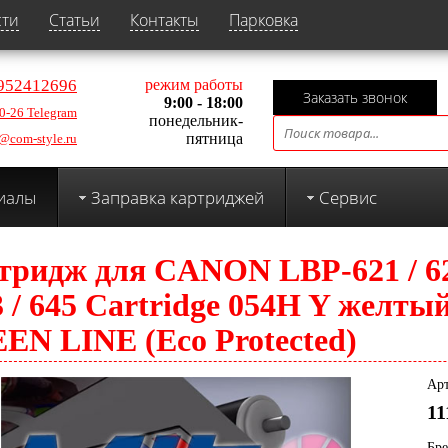
сти
Статьи
Контакты
Парковка
952412696
режим работы
Заказать звонок
9:00 - 18:00
0-26 Telegram
понедельник-
пятница
@com-style.ru
иалы
Заправка картриджей
Сервис
тридж для CANON LBP-621 / 6
3 / 645 Cartridge 054H Y желты
EN LINE (Eco Protected)
Арт
11
Бр