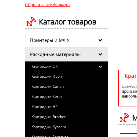
Сбросить все фильтры
Каталог товаров
Принтеры и МФУ
Расходные материалы
Картриджи OKI
Крат
Картриджи Ricoh
Картриджи Canon
Совмест
произво
Картриджи Xerox
наиболь
Картриджи HP
М
Картриджи Brother
Картриджи Kyocera
Картриджи Samsung