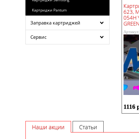
Картр
Картриджи Pantum
623, M
054H 
Заправка картриджей
GREEN 
Артикул
Сервис
1116 
Наши акции
Статьи