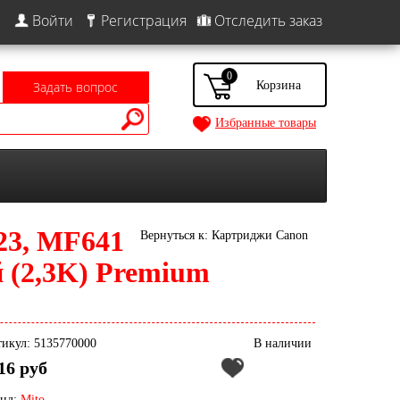
Войти
Регистрация
Отследить заказ
0
Задать вопрос
Избранные товары
23, MF641
Вернуться к: Картриджи Canon
й (2,3K) Premium
икул: 5135770000
В наличии
16 руб
енд:
Mito