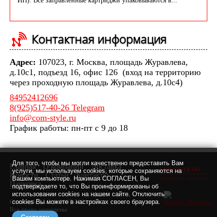
ИП). Все заправленные картриджи упаковываются в...
Контактная информация
Адрес:
107023, г. Москва, площадь Журавлева,
д.10с1, подъезд 16, офис 126 (вход на территорию
через проходную площадь Журавлева, д.10с4)
84952412696
8(925)517-40-26 Telegram
info@com-style.ru
График работы: пн-пт с 9 до 18
Для того, чтобы мы могли качественно предоставить Вам
Главная
О компании
Доставка
услуги, мы используем cookies, которые сохраняются на
Новости
Статьи
Контакты
Вашем компьютере. Нажимая СОГЛАСЕН, Вы
Парковка
подтверждаете то, что Вы проинформированы об
использовании cookies на нашем сайте. Отключить
Com-Style LLC © 2007-2021 г.
cookies Вы можете в настройках своего браузера.
Все права защищены