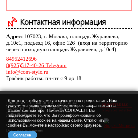
Контактная информация
Адрес:
107023, г. Москва, площадь Журавлева,
д.10с1, подъезд 16, офис 126 (вход на территорию
через проходную площадь Журавлева, д.10с4)
84952412696
8(925)517-40-26 Telegram
info@com-style.ru
График работы: пн-пт с 9 до 18
Для того, чтобы мы могли качественно предоставить Вам
Главная
О компании
Доставка
услуги, мы используем cookies, которые сохраняются на
Новости
Статьи
Контакты
Вашем компьютере. Нажимая СОГЛАСЕН, Вы
Парковка
подтверждаете то, что Вы проинформированы об
использовании cookies на нашем сайте. Отключить
Com-Style LLC © 2007-2021 г.
cookies Вы можете в настройках своего браузера.
Все права защищены
Согласен