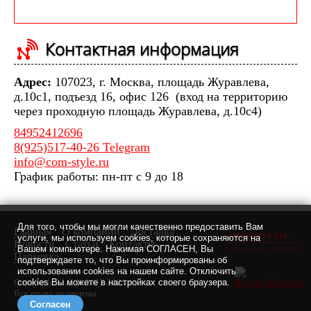
Контактная информация
Адрес:
107023, г. Москва, площадь Журавлева,
д.10с1, подъезд 16, офис 126 (вход на территорию
через проходную площадь Журавлева, д.10с4)
84952412696
8(925)517-40-26 Telegram
info@com-style.ru
График работы: пн-пт с 9 до 18
Для того, чтобы мы могли качественно предоставить Вам
Главная
О компании
Доставка
услуги, мы используем cookies, которые сохраняются на
Новости
Статьи
Контакты
Вашем компьютере. Нажимая СОГЛАСЕН, Вы
Парковка
подтверждаете то, что Вы проинформированы об
использовании cookies на нашем сайте. Отключить
Com-Style LLC © 2007-2021 г.
cookies Вы можете в настройках своего браузера.
Все права защищены
Согласен